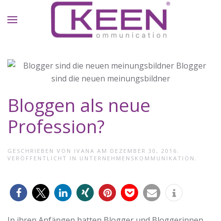
Skip to main content
Bloggen als neue
Profession?
GESCHRIEBEN VON
IVANA
AM
DEZEMBER 30, 2016
.
VERÖFFENTLICHT IN
UNTERNEHMENSKOMMUNIKATION
.
0
In ihren Anfängen hatten Blogger und Bloggerinnen