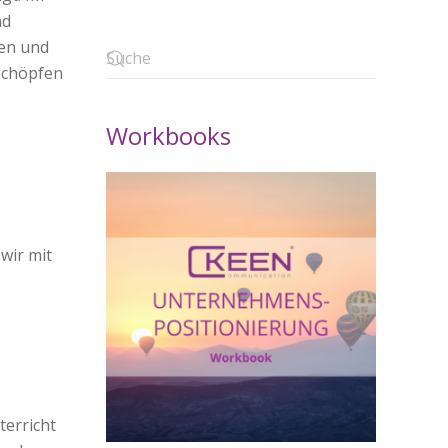
nd
ben und
 schöpfen
Workbooks
wir mit
terricht