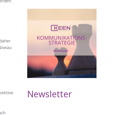
erden:
 daher
 Niveau
Newsletter
ektive.
uch