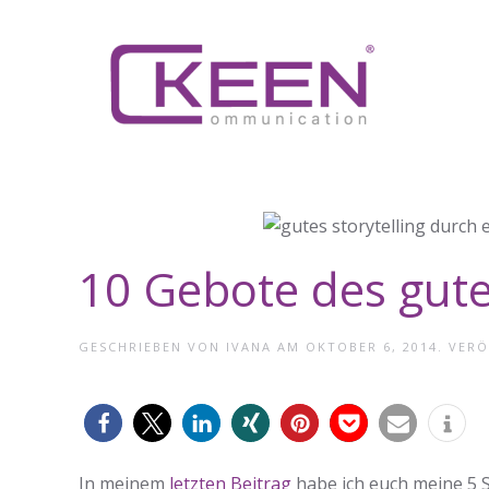
Skip to main content
10 Gebote des gute
GESCHRIEBEN VON
IVANA
AM
OKTOBER 6, 2014
. VER
0
In meinem
letzten Beitrag
habe ich euch meine 5 