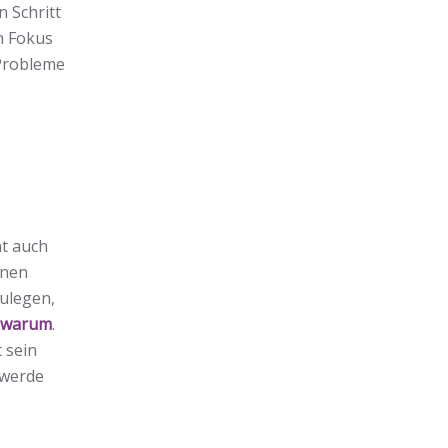
 Schritt
en Fokus
 Probleme
ht auch
enen
zulegen,
d warum
.
 sein
 werde