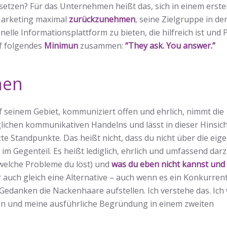
tzen? Für das Unternehmen heißt das, sich in einem ersten
-Marketing maximal
zurückzunehmen
, seine Zielgruppe in d
nelle Informationsplattform zu bieten, die hilfreich ist und
f folgendes
Minimun
zusammen:
“They ask. You answer.”
hen
 seinem Gebiet, kommuniziert offen und ehrlich, nimmt die
lichen kommunikativen Handelns und lässt in dieser Hinsic
Standpunkte. Das heißt nicht, dass du nicht über die eig
im Gegenteil. Es heißt lediglich, ehrlich und umfassend dar
welche Probleme du löst) und
was du eben nicht kannst un
 auch gleich eine Alternative – auch wenn es ein Konkurrent
m Gedanken die Nackenhaare aufstellen. Ich verstehe das. Ich
sen und meine ausführliche Begründung in einem zweiten