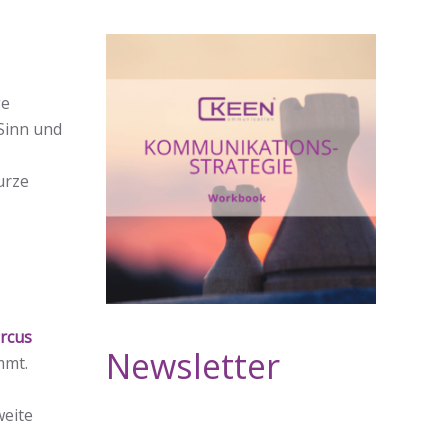
ge
Sinn und
urze
rcus
Newsletter
mmt.
weite