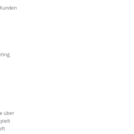
 Kunden
ting.
ge über
pielt
oft