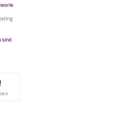
heorie.
keting
 sind
!
ON X