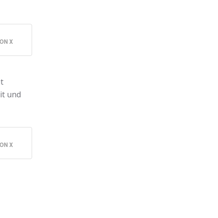
ON X
t
it und
ON X